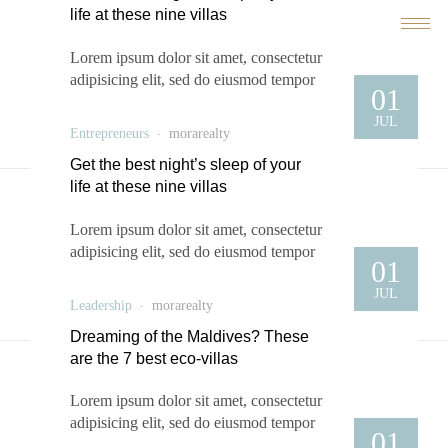
life at these nine villas
Lorem ipsum dolor sit amet, consectetur
adipisicing elit, sed do eiusmod tempor
01
incididunt ut labore et dolore magna aliqua. Ut
JUL
enim ad minim veniam, quis nostrud exercitation
Entrepreneurs
morarealty
ullamco laboris nisi ut aliquip ex ea commodo
Get the best night’s sleep of your
consequat. Sed ut perspiciatis unde omnis iste
life at these nine villas
natus error sit voluptatem accusantium
doloremque …
Lorem ipsum dolor sit amet, consectetur
adipisicing elit, sed do eiusmod tempor
01
incididunt ut labore et dolore magna aliqua. Ut
JUL
enim ad minim veniam, quis nostrud exercitation
Leadership
morarealty
ullamco laboris nisi ut aliquip ex ea commodo
Dreaming of the Maldives? These
consequat. Sed ut perspiciatis unde omnis iste
are the 7 best eco-villas
natus error sit voluptatem accusantium
doloremque …
Lorem ipsum dolor sit amet, consectetur
adipisicing elit, sed do eiusmod tempor
01
incididunt ut labore et dolore magna aliqua. Ut