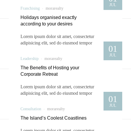
JUL
enim ad minim veniam, quis nostrud exercitation
Franchising
morarealty
ullamco laboris nisi ut aliquip ex ea commodo
Holidays organised exactly
consequat. Sed ut perspiciatis unde omnis iste
according to your desires
natus error sit voluptatem accusantium
doloremque …
Lorem ipsum dolor sit amet, consectetur
adipisicing elit, sed do eiusmod tempor
01
incididunt ut labore et dolore magna aliqua. Ut
JUL
enim ad minim veniam, quis nostrud exercitation
Leadership
morarealty
ullamco laboris nisi ut aliquip ex ea commodo
The Benefits of Hosting your
consequat. Sed ut perspiciatis unde omnis iste
Corporate Retreat
natus error sit voluptatem accusantium
doloremque …
Lorem ipsum dolor sit amet, consectetur
adipisicing elit, sed do eiusmod tempor
01
incididunt ut labore et dolore magna aliqua. Ut
JUL
enim ad minim veniam, quis nostrud exercitation
Consultation
morarealty
ullamco laboris nisi ut aliquip ex ea commodo
The Island’s Coolest Coastlines
consequat. Sed ut perspiciatis unde omnis iste
natus error sit voluptatem accusantium
Lorem ipsum dolor sit amet, consectetur