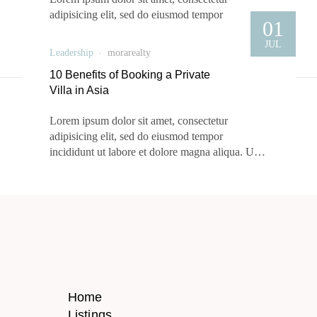
doloremque …
adipisicing elit, sed do eiusmod tempor
01
incididunt ut labore et dolore magna aliqua. Ut
JUL
enim ad minim veniam, quis nostrud exercitation
Leadership
morarealty
ullamco laboris nisi ut aliquip ex ea commodo
10 Benefits of Booking a Private
consequat. Sed ut perspiciatis unde omnis iste
Villa in Asia
natus error sit voluptatem accusantium
doloremque …
Lorem ipsum dolor sit amet, consectetur
adipisicing elit, sed do eiusmod tempor
incididunt ut labore et dolore magna aliqua. Ut
enim ad minim veniam, quis nostrud exercitation
ullamco laboris nisi ut aliquip ex ea commodo
consequat. Sed ut perspiciatis unde omnis iste
natus error sit voluptatem accusantium
doloremque …
Home
Listings